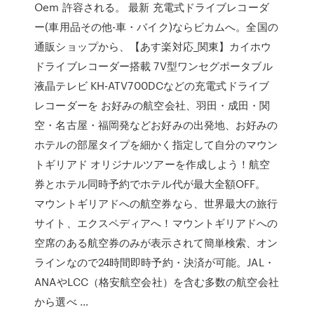
Oem 許容される。 最新 充電式ドライブレコーダ
ー(車用品その他-車・バイク)ならビカムへ。全国の
通販ショップから、【あす楽対応_関東】カイホウ
ドライブレコーダー搭載 7V型ワンセグポータブル
液晶テレビ KH-ATV700DCなどの充電式ドライブ
レコーダーを お好みの航空会社、羽田・成田・関
空・名古屋・福岡発などお好みの出発地、お好みの
ホテルの部屋タイプを細かく指定して自分のマウン
トギリアド オリジナルツアーを作成しよう！航空
券とホテル同時予約でホテル代が最大全額OFF。
マウントギリアドへの航空券なら、世界最大の旅行
サイト、エクスペディアへ！マウントギリアドへの
空席のある航空券のみが表示されて簡単検索、オン
ラインなので24時間即時予約・決済が可能。JAL・
ANAやLCC（格安航空会社）を含む多数の航空会社
から選べ …