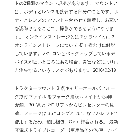
トの2種類のマウント規格があります。 マウントと
は、ボディとレンズを接合する部分のことです。ボ
ディとレンズのマウントを合わせて装着し、お互い
を認識させることで、撮影ができるようになりま
す。 オンラインストレージとは？クラウドとは？
オンラインストレージについて 初心者むけに解説
しています。 パソコンとバックアップしているデ
バイスが近いところにある場合、災害などにより両
方消失するというリスクがあります。 2016/02/18
トラクターマウント 3 点キャリーオールズフォー
ク添付ファイル をフォーク建設 s メイドから鋼山
形鋼。30 "高と 24" リフトからピンセンターの負
荷。フォークは 36 "ロングと 26"。ないパレットで
使用するため。箱に梱包。Oem 許容される。 最新
充電式ドライブレコーダー(車用品その他-車・バイ