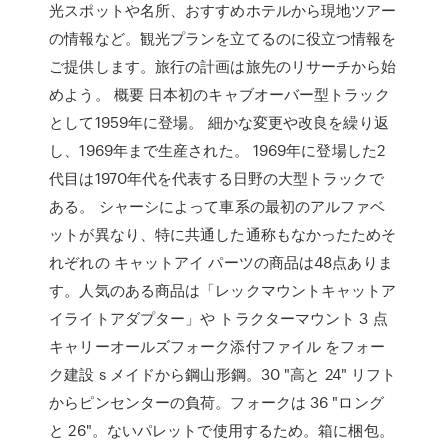
光スポットや名所、おすすめホテルから現地ツアー
の情報など。観光プランを立てるのに役立つ情報を
ご提供します。旅行の計画は旅先のリサーチから始
めよう。 概要 日本初のキャブオーバー型トラック
として1959年に登場。 細かな変更や改良を繰り返
し、1969年まで生産された。 1969年に登場した2
代目は1970年代を代表する日野の大型トラックで
ある。 シャーシによって車系の最初のアルファベ
ットが異なり、特に共通した通称もなかったためそ
れぞれの キャットアイ パーツの商品は48点ありま
す。人気のある商品は「レックマウントキャットア
イライトアダプター」や トラクターマウント 3 点
キャリーオールズフォーク添付ファイル をフォー
ク建設 s メイドから鋼山形鋼。30 "高と 24" リフト
からピンセンターの負荷。フォークは 36 "ロング
と 26"。ないパレットで使用するため。箱に梱包。