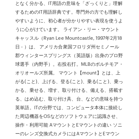
となく分かる、IT用語の意味を「ざっくりと」理解
するためのIT用語辞典です。専門外の方でも理解し
やすいように、初心者が分かりやすい表現を使うよ
うに心がけています。 ライアン・リー・マウント
キャッスル（Ryan Lee Mountcastle, 1997年2月18
日 - ）は、 アメリカ合衆国フロリダ州セミノール
郡ウィンタースプリングス（英語版）出身のプロ野
球選手（内野手）。右投右打。MLBのボルチモア・
オリオールズ所属。 マウント【mount】とは、上
がる(こと)、上げる、登る(こと)、乗る(こと)、乗っ
かる、乗せる、増す、取り付ける、備える、搭載す
る、はめ込む、取り付け具、台、などの意味を持つ
英単語。ITの分野では、コンピュータ本体に接続し
た周辺機器をOSなどのソフトウェアに認識させ、
操作・利用可能 AマウントとEマウントの違い ソニ
ーのレンズ交換式カメラにはAマウントとEマウン