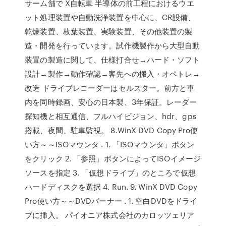
サーム舗で X自転車 半導体の前工程におけるウエ
ット処理装置や自動洗浄装置を中心に、CR設備、
乾燥装置、枚葉装置、実験装置、その他装置の製
造・開発を行っています。試作機製作から大型自動
装置の製造に関して、仕様打合せ→ハード・ソフト
設計→製作→動作確認→客先への搬入・オペトレ→
改造 ドライブレコーダーはセルスター。前方と車
内を同時録画、安心の日本製、3年保証。レーダー
探知機と相互通信、フルハイビジョン、hdr、gps
搭載、夜間、駐車監視。 8.WinX DVD Copy Pro使
い方～～ISOマウンタ . 1. 「ISOマウンタ」ボタン
をクリック 2. 「参照」ボタンによってISOイメージ
ソースを指定 3. 「仮想ドライブ」のところで仮想
ハードディスクを選択 4. Run. 9. WinX DVD Copy
Pro使い方～～DVDバーナー . 1. 空白DVDをドライ
ブに挿入。 パイオニア株式会社のカロッツェリア