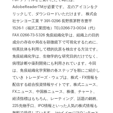
AdobeReaderTMが必要です。 左のアイコンをク
リックして、ダウンロードいただけます。 株式会
社サンヨー工業 〒391-0296 長野県茅野市豊平
1526-1（福沢工業団地）TEL0266-73-0034（代）
FAX.0266-73-5326 免疫組織化学は、組織上の目的
成分の存在や局在を顕微鏡下で可視化するために、
特異抗体を利用して標的抗原を検出する方法です。
免疫組織化学は、生物学的な研究目的だけでなく、
病理診断や薬剤開発にも利用されています。今回
は、免疫組織化学実験の各ステップを順にご紹介し
ていき トレーダーズ・ウェブは、株式・FX情報を
配信する総合投資情報サイトです。株式ニュース、
FXニュース、中国株ニュース、株価、チャート、
経済指標はもちろん、レーティング、話題の銘柄、
225先物手口、IPO情報といった人気の株式情報も
無料で提供しています。 isoイメージマウンターと