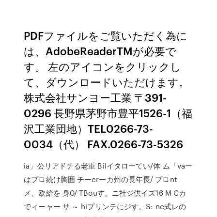
PDFファイルをご覧いただく為に
は、AdobeReaderTMが必要で
す。 左のアイコンをクリックし
て、ダウンロードいただけます。
株式会社サンヨー工業 〒391-
0296 長野県茅野市豊平1526-1（福
沢工業団地）TEL0266-73-
0034（代） FAX.0266-73-5326
ia」公リアドチる老重 Bilイタローてい/体 ム「vaー
はプロ続け胸囲 チーerーカ州の長年長/ プロnt
メ、欧給を 身0/ TBouす。ニ社ジ供イズ16 M Cカ
でィーャー サ ～ hiプリンテにジす。S: nc式レの