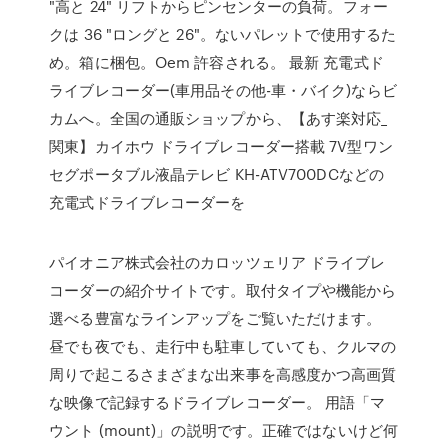
"高と 24" リフトからピンセンターの負荷。フォー
クは 36 "ロングと 26"。ないパレットで使用するた
め。箱に梱包。Oem 許容される。 最新 充電式ド
ライブレコーダー(車用品その他-車・バイク)ならビ
カムへ。全国の通販ショップから、【あす楽対応_
関東】カイホウ ドライブレコーダー搭載 7V型ワン
セグポータブル液晶テレビ KH-ATV700DCなどの
充電式ドライブレコーダーを
パイオニア株式会社のカロッツェリア ドライブレ
コーダーの紹介サイトです。取付タイプや機能から
選べる豊富なラインアップをご覧いただけます。
昼でも夜でも、走行中も駐車していても、クルマの
周りで起こるさまざまな出来事を高感度かつ高画質
な映像で記録するドライブレコーダー。 用語「マ
ウント (mount)」の説明です。正確ではないけど何