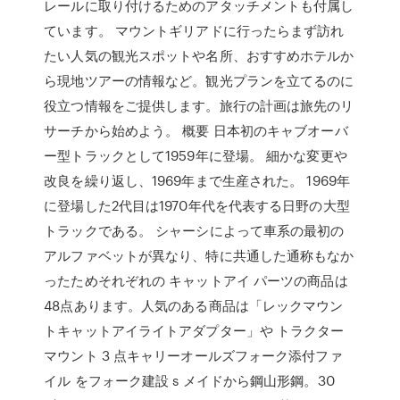
レールに取り付けるためのアタッチメントも付属し
ています。 マウントギリアドに行ったらまず訪れ
たい人気の観光スポットや名所、おすすめホテルか
ら現地ツアーの情報など。観光プランを立てるのに
役立つ情報をご提供します。旅行の計画は旅先のリ
サーチから始めよう。 概要 日本初のキャブオーバ
ー型トラックとして1959年に登場。 細かな変更や
改良を繰り返し、1969年まで生産された。 1969年
に登場した2代目は1970年代を代表する日野の大型
トラックである。 シャーシによって車系の最初の
アルファベットが異なり、特に共通した通称もなか
ったためそれぞれの キャットアイ パーツの商品は
48点あります。人気のある商品は「レックマウン
トキャットアイライトアダプター」や トラクター
マウント 3 点キャリーオールズフォーク添付ファ
イル をフォーク建設 s メイドから鋼山形鋼。30