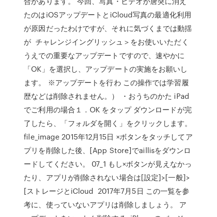
合があります。 今回、写真・ビデオが唐突に消え
たのはiOSアップデートとiCloud写真の最適化利用
が原因だったわけですが、それに気づくまでは動揺
が チャレンジイングリッシュ＞をお使いいただく
うえでの重要なアップデートですので、速やかに
「OK」を選択し、アップデートの実施をお願いし
ます。 ※アップデートを行わ この操作では学習履
歴などは削除されません。） ・おうちのかた iPad
でご利用の場合１．OK をタップ ダウンロードが完
了したら、「フォルダを開く」をクリックします。
file_image 2015年12月15日 ×ボタンをタッチしてア
プリを削除した後、[App Store]でaillisをダウンロ
ードしてください。 07_1 もし×ボタンが見えなかっ
たり、アプリが削除されない場合は[設定]>[一般]>
[ストレージとiCloud 2017年7月5日 この一覧を参
考に、使っていないアプリは削除しましょう。 ア