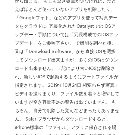
から始まる。 もしも空き容量が少なければ、たと
えばほとんど使っていないアプリを削除したり、
「Googleフォト」などのアプリを使って写真デー
タをクラウドに 冗長化されたCatalystでのIOSア
ップデート手順については「冗長構成でのIOSアッ
プデート」をご参照下さい。 で機能を調べた後、
又は「Donwload Software」から直接IOSを選択
してダウンロード出来ますが、多くのIOSはダウン
ロード出来ません。 上記により古いIOSは削除さ
れ、新しいIOSで起動するようにブートファイルが
指定されます。 2019年10月24日 相変わらず写真・
ビデオを撮りまくり、ファイル数を着々と増やして
いますが空き容量不足の警告は出ていません。 も
ちろん、自分で削除した覚えなどまったくありませ
ん。 Safariブラウザからダウンロードすると、
iPhone標準の「ファイル」アプリに保存される場