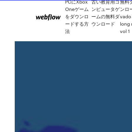
PCにXbox
古い教育用コ
無料
Oneゲーム
ンピュータゲ
ンロ
をダウンロ
ームの無料ダ
vado
ードする方
ウンロード
long 
法
vol 1