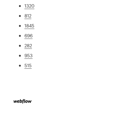
1320
812
1845
696
282
953
515