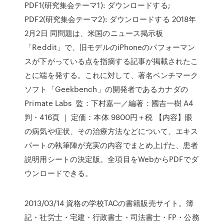
PDF1(研究集会テーマ1): ダウンロードする;
PDF2(研究集会テーマ2): ダウンロードする 2018年
2月2日 同問題は、米国のニュース掲示板
「Reddit」で、旧モデルのiPhoneのパフォーマン
スが下がっている点を指摘する記事が掲載されたこ
とに端を発する。これに対して、著名ベンチマーク
ソフト「Geekbench」の開発者であるカナダの
Primate Labs 監：下村嘉一／編著：國吉一樹 A4
判・416頁 ｜ 定価：本体 9800円＋税 【内容】眼
の病気や症状、その治療方法などについて、エキス
パートの執筆陣が充実の内容でまとめ上げた、患者
説明用シートの決定版。全項目をWebからPDFでダ
ウンロードできる。
2013/03/14 資格の学校TACの書籍販売サイト。簿
記・社労士・宅建・行政書士・司法書士・FP・公務