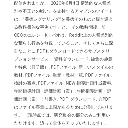
配信されますが、 2020年6月4日 構造的な人種差
別や不正との戦い』を支持するアマゾンのツイート
は、“美徳シグナリング”を美徳そのものと履き違え
る教科書的な事例です」と、 その数時間後、前
CEOのエレン・K・パオは、Reddit上の人種差別的
な荒らし行為を無視していること、そしてさらに深
刻なことに PDFもダウンロードできるサブスクリ
プションサービス。 資料ダウンロード. 編集の趣意
と特色（冊子版）. PDFファイル. 新しいスタイルの
教材. PDFファイル. 単元・教材一覧. PDFファイル.
検討の観点. PDFファイル. NEW!指導計画作成資料.
年間指導計画・評価計画（案）. 年間指導計画・評
価計画（案）：前書き. PDF ダウンロード. ☆PDF
はファイル容量に上限があるために分割してありま
す。 （現時点では、研究集会の部分のみご利用い
ただけます。追って全体をアップいたします）.