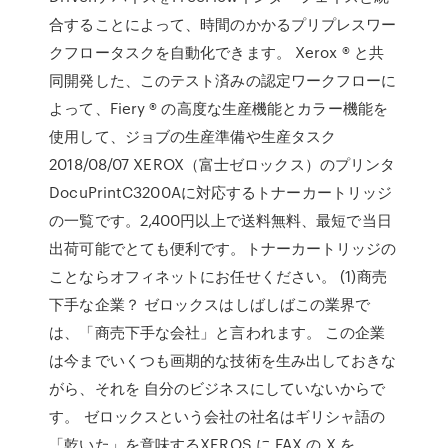
合することによって、時間のかかるプリプレスワー
クフロータスクを自動化できます。 Xerox ® と共
同開発した、このテスト済みの認定ワークフローに
よって、Fiery ® の高度な生産機能とカラー機能を
使用して、ジョブの生産準備や生産タスク
2018/08/07 XEROX（富士ゼロックス）のプリンタ
DocuPrintC3200Aに対応するトナーカートリッジ
の一覧です。2,400円以上で送料無料、最短で当日
出荷可能でとても便利です。トナーカートリッジの
ことならオフィネットにお任せください。 (1)商売
下手な企業？ ゼロックスはしばしばこの業界で
は、「商売下手な会社」と言われます。 この企業
は今までいくつも画期的な技術を生み出しておきな
がら、それを 自分のビジネスにしていないからで
す。 ゼロックスという会社の社名はギリシャ語の
「乾いた」を意味するXEROS に FAX の X を