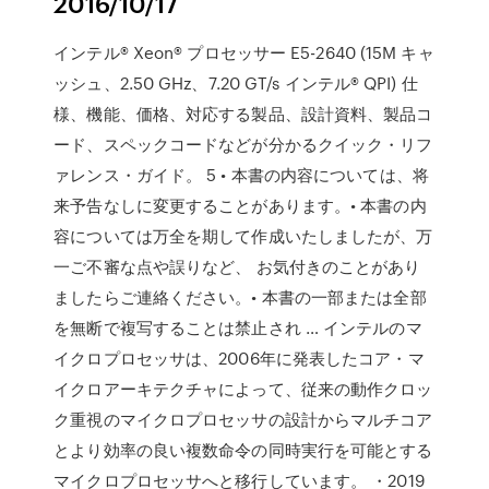
2016/10/17
インテル® Xeon® プロセッサー E5-2640 (15M キャ
ッシュ、2.50 GHz、7.20 GT/s インテル® QPI) 仕
様、機能、価格、対応する製品、設計資料、製品コ
ード、スペックコードなどが分かるクイック・リフ
ァレンス・ガイド。 5 • 本書の内容については、将
来予告なしに変更することがあります。• 本書の内
容については万全を期して作成いたしましたが、万
一ご不審な点や誤りなど、 お気付きのことがあり
ましたらご連絡ください。• 本書の一部または全部
を無断で複写することは禁止され … インテルのマ
イクロプロセッサは、2006年に発表したコア・マ
イクロアーキテクチャによって、従来の動作クロッ
ク重視のマイクロプロセッサの設計からマルチコア
とより効率の良い複数命令の同時実行を可能とする
マイクロプロセッサへと移行しています。 ・2019