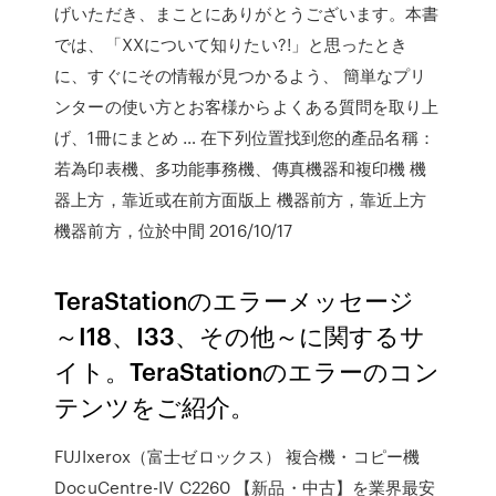
げいただき、まことにありがとうございます。本書
では、「XXについて知りたい?!」と思ったとき
に、すぐにその情報が見つかるよう、 簡単なプリ
ンターの使い方とお客様からよくある質問を取り上
げ、1冊にまとめ … 在下列位置找到您的產品名稱：
若為印表機、多功能事務機、傳真機器和複印機 機
器上方，靠近或在前方面版上 機器前方，靠近上方
機器前方，位於中間 2016/10/17
TeraStationのエラーメッセージ
～I18、I33、その他～に関するサ
イト。TeraStationのエラーのコン
テンツをご紹介。
FUJIxerox（富士ゼロックス） 複合機・コピー機
DocuCentre-IV C2260 【新品・中古】を業界最安