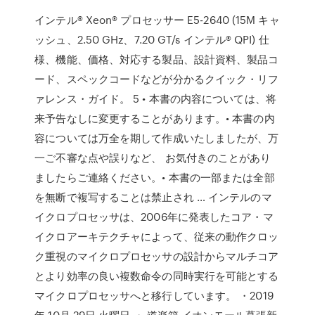
インテル® Xeon® プロセッサー E5-2640 (15M キャ
ッシュ、2.50 GHz、7.20 GT/s インテル® QPI) 仕
様、機能、価格、対応する製品、設計資料、製品コ
ード、スペックコードなどが分かるクイック・リフ
ァレンス・ガイド。 5 • 本書の内容については、将
来予告なしに変更することがあります。• 本書の内
容については万全を期して作成いたしましたが、万
一ご不審な点や誤りなど、 お気付きのことがあり
ましたらご連絡ください。• 本書の一部または全部
を無断で複写することは禁止され … インテルのマ
イクロプロセッサは、2006年に発表したコア・マ
イクロアーキテクチャによって、従来の動作クロッ
ク重視のマイクロプロセッサの設計からマルチコア
とより効率の良い複数命令の同時実行を可能とする
マイクロプロセッサへと移行しています。 ・2019
年 10月 29日 火曜日 ・ 道楽箱 イオンモール幕張新