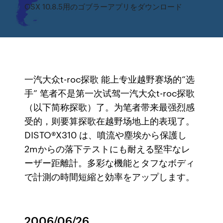
OSX 10.8.5用のゴブラーアプリをダウンロード
一汽大众t-roc探歌 能上专业越野赛场的“选
手” 笔者不是第一次试驾一汽大众t-roc探歌
（以下简称探歌）了。为笔者带来最强烈感
受的，则要算探歌在越野场地上的表现了。
DISTO®X310 は、噴流や塵埃から保護し
2mからの落下テストにも耐える堅牢なレ
ーザー距離計。多彩な機能とタフなボディ
で計測の時間短縮と効率をアップします。
2006/06/26